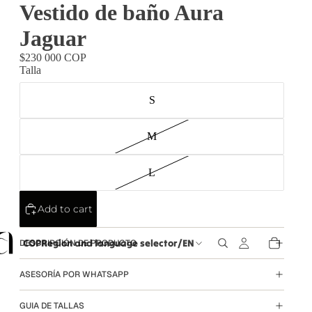
Vestido de baño Aura
Jaguar
$230 000 COP
Talla
S
M
L
Add to cart
COP
Region and language selector
/
EN
DESCRIPCIÓN DE PRODUCTO
ASESORÍA POR WHATSAPP
GUIA DE TALLAS