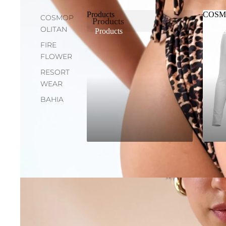
Products
COSM
COSMOP
Products
OLITAN
Products
CO
FIRE
FLOWER
RESORT
WEAR
BAHIA