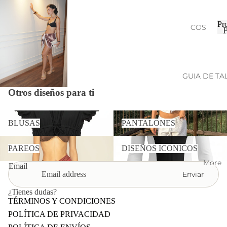
S
t
s
BOT
Pr
COS
TOM
MO
r
UNA
POL
PIEZ
ITAN
A
GUIA DE TA
FIRE
CO
FLO
Otros diseños para ti
t
MPL
WE
s
EME
R
BLUSAS
PANTALONES
BLUSAS
PANTALONES
NTO
RES
S
PAREOS
DISEÑOS ICONICOS
ORT
PAREOS
DISEÑOS ICONICOS
VER
WE
More
TOD
AR
Email
Enviar
O
BAH
IA
¿Tienes dudas?
TÉRMINOS Y CONDICIONES
POLÍTICA DE PRIVACIDAD