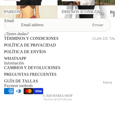
S
t
PAREOS
DISEÑOS ICONICOS
s
BOT
PAREOS
DISEÑOS ICONICOS
Pr
COS
TOM
MO
r
Email
Enviar
UNA
POL
PIEZ
ITAN
¿Tienes dudas?
A
TÉRMINOS Y CONDICIONES
GUIA DE TA
FIRE
CO
POLÍTICA DE PRIVACIDAD
FLO
t
MPL
WE
POLÍTICA DE ENVÍOS
s
EME
R
WHATSAPP
NTO
Información
RES
CAMBIOS Y DEVOLUCIONES
S
ORT
PREGUNTAS FRECUENTES
Privacy policy
VER
WE
GUÍA DE TALLAS
More
TOD
AR
Shipping policy
Payment methods
O
Refund policy
BAH
© 2026
MAREA SHOP
IA
Terms and Policies