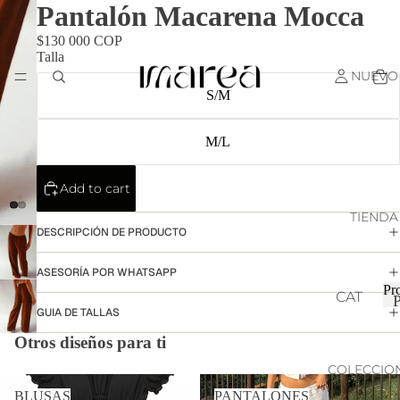
Pantalón Macarena Mocca
$130 000 COP
Talla
NUEVO
S/M
M/L
Add to cart
TIENDA
DESCRIPCIÓN DE PRODUCTO
ASESORÍA POR WHATSAPP
Pr
CAT
GUIA DE TALLAS
EG
r
ORI
Otros diseños para ti
AS
COLECCIO
BLUSAS
PANTALONES
TOP
BLUSAS
PANTALONES