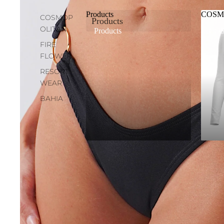
Products
COSM
COSMOP
Products
OLITAN
Products
CO
FIRE
FLOWER
RESORT
WEAR
BAHIA