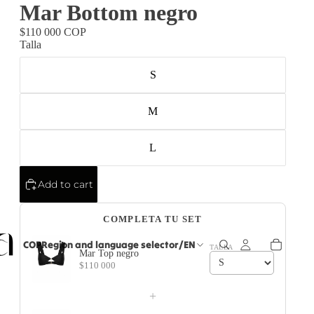
Mar Bottom negro
$110 000 COP
Talla
S
M
L
Add to cart
COMPLETA TU SET
COP
Region and language selector
/
EN
TALLA
Mar Top negro
$110 000
+