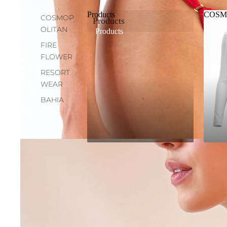
Products
COSM
COSMOP
Products
OLITAN
Products
CO
FIRE
FLOWER
RESORT
WEAR
BAHIA