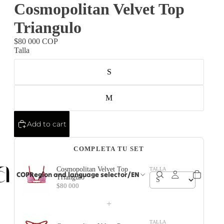
Cosmopolitan Velvet Top
Triangulo
$80 000 COP
Talla
S
M
Add to cart
COMPLETA TU SET
Cosmopolitan Velvet Top
TALLA
COP
Region and language selector
/
EN
Triangulo
$80 000
+
TALLA