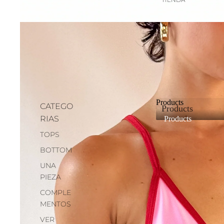
Products
CATEGO
Products
RIAS
Products
TOPS
BOTTOM
UNA
PIEZA
COMPLE
MENTOS
VER