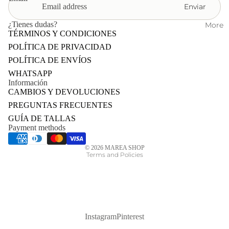
BAH
Enviar
IA
¿Tienes dudas?
More
TÉRMINOS Y CONDICIONES
POLÍTICA DE PRIVACIDAD
POLÍTICA DE ENVÍOS
WHATSAPP
Información
CAMBIOS Y DEVOLUCIONES
PREGUNTAS FRECUENTES
Privacy policy
GUÍA DE TALLAS
Shipping policy
Payment methods
Refund policy
© 2026
MAREA SHOP
Terms and Policies
Instagram
Pinterest