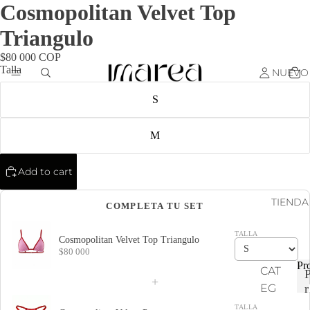
Cosmopolitan Velvet Top
Triangulo
$80 000 COP
Talla
NUEVO
S
M
Add to cart
TIENDA
COMPLETA TU SET
TALLA
Cosmopolitan Velvet Top Triangulo
$80 000
Pr
CAT
+
EG
r
ORI
TALLA