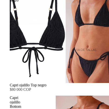
negro
GUIA DE TALLAS
Capri ojalillo Top negro
$80 000 COP
Capri
ojalillo
Bottom