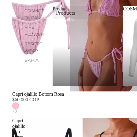
Products
COSM
COSMOP
Products
OLITAN
Products
CO
FIRE
FLOWER
RESORT
WEAR
BAHIA
Capri ojalillo Bottom Rosa
$60 000 COP
Capri
ojalillo
Top