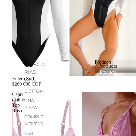
Products
CATEGO
Products
RIAS
Products
Entero Surf
TOPS
$260 000 COP
BOTTOM
Capri
ojalillo
UNA
Top
PIEZA
Rosa
COMPLE
MENTOS
VER