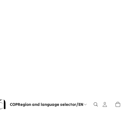
COP
Region and language selector
/
EN